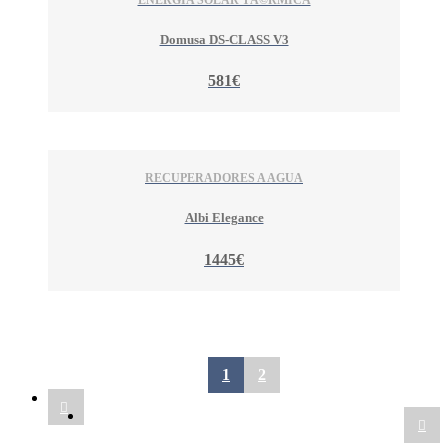
Domusa DS-CLASS V3
581€
RECUPERADORES A AGUA
Albi Elegance
1445€
1
2