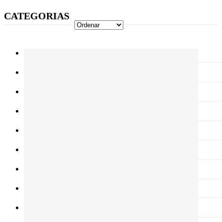
CATEGORIAS
Caldeiras Chama Invertida
Caldeiras Pellets-Lenha
Kits Solares TÃ©rmicos
Caldeiras a Lenha
Caldeiras a Pellets
Recuperadores de Calor
Salamandras
SoluÃ§Ãµes ALL-IN-ONE Solar TÃ©rmicas
Energia Solar TÃ©rmica