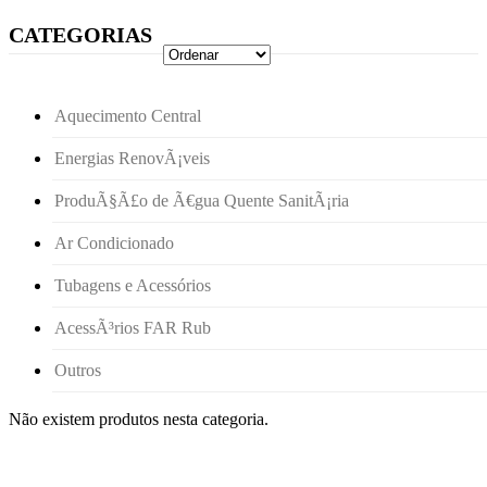
CATEGORIAS
Aquecimento Central
Energias RenovÃ¡veis
ProduÃ§Ã£o de Ã€gua Quente SanitÃ¡ria
Ar Condicionado
Tubagens e Acessórios
AcessÃ³rios FAR Rub
Outros
Não existem produtos nesta categoria.