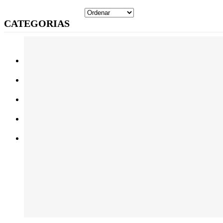
CATEGORIAS
Bombas de Calor
Ar Condicionado
Cortinas de Ar
Ventiladores
Bombas de Condensados / Evaporadores de Condensados