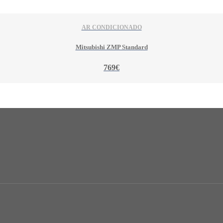
AR CONDICIONADO
Mitsubishi ZMP Standard
769€