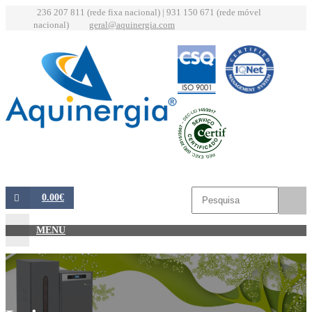
236 207 811 (rede fixa nacional) | 931 150 671 (rede móvel
nacional)
geral@aquinergia.com
0.00€
MENU