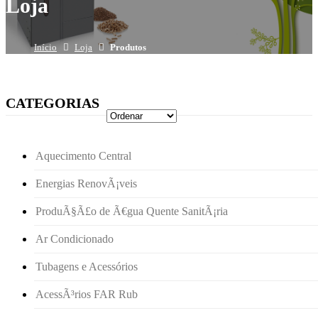
Loja
Início
Loja
Produtos
CATEGORIAS
Aquecimento Central
Energias RenovÃ¡veis
ProduÃ§Ã£o de Ã€gua Quente SanitÃ¡ria
Ar Condicionado
Tubagens e Acessórios
AcessÃ³rios FAR Rub