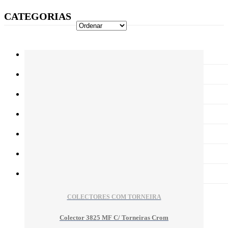
CATEGORIAS
Aquecimento Central
Energias RenovÃ¡veis
ProduÃ§Ã£o de Ã€gua Quente SanitÃ¡ria
Ar Condicionado
Tubagens e Acessórios
AcessÃ³rios FAR Rub
Outros
COLECTORES COM TORNEIRA
Colector 3825 MF C/ Torneiras Crom