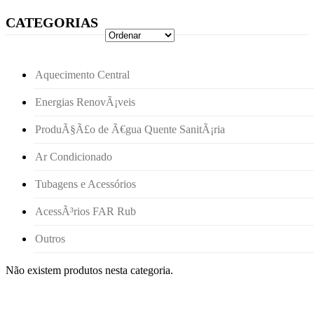
CATEGORIAS
Aquecimento Central
Energias RenovÃ¡veis
ProduÃ§Ã£o de Ã€gua Quente SanitÃ¡ria
Ar Condicionado
Tubagens e Acessórios
AcessÃ³rios FAR Rub
Outros
Não existem produtos nesta categoria.